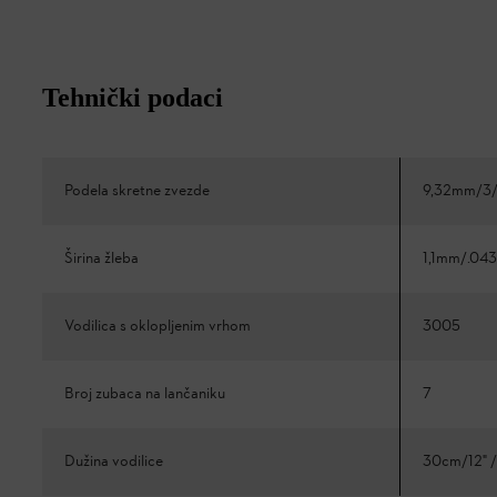
Tehnički podaci
Podela skretne zvezde
9,32mm/3/
Širina žleba
1,1mm/.043
Vodilica s oklopljenim vrhom
3005
Broj zubaca na lančaniku
7
Dužina vodilice
30cm/12" /