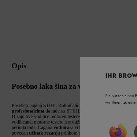
Opis
IHR BROW
Posebno laka šina za vođenje
Sie nutzen einen 
wir Ihnen, zu ein
Posebno lagana STIHL Rollomatic E Mini Light vodilica, 3/8" P
profesionalcima
da rade sa
STIHL orezivačima visokih grana
i
Dizajn ove vodilice motoren testere nudi
smanjenje težine i do
vodilicama motorne testere iste dužine. Ovo
olakšava opterećen
perioda rada. Lagana
vodilica
sa vrhom lančanika valjkastog lež
povećan
učinak rezanja
prilikom rada.