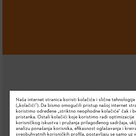
Kompanija
Naša internet stranica koristi kolačiće i slične tehnologije
(„kolačići”). Da bismo omogućili pristup našoj internet stra
O nama
koristimo određene „striktno neophodne kolačiće” čak i b
pristanka. Ostali kolačići koje koristimo radi optimizacije
Preuzmite katalog
korisničkog iskustva i pružanja prilagođenog sadržaja, ukl
analizu ponašanja korisnika, efikasnost oglašavanja i kreir
STIHL Etička linija
sveobuhvatnih korisničkih profila, postavljaju se samo uz 