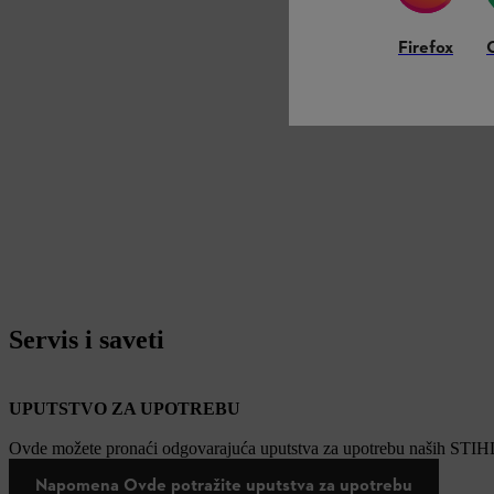
Firefox
Servis i saveti
UPUTSTVO ZA UPOTREBU
Ovde možete pronaći odgovarajuća uputstva za upotrebu naših STIH
Napomena Ovde potražite uputstva za upotrebu