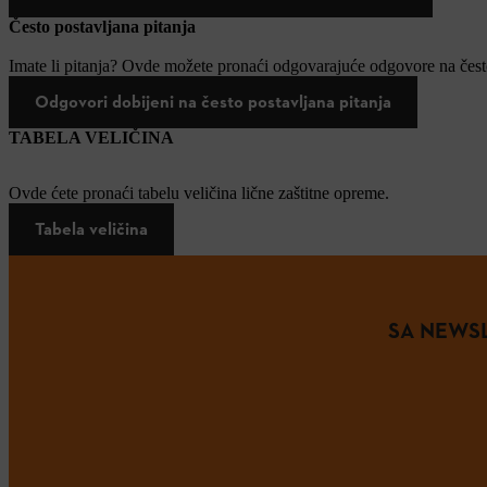
Često postavljana pitanja
Imate li pitanja? Ovde možete pronaći odgovarajuće odgovore na često
Odgovori dobijeni na često postavljana pitanja
TABELA VELIČINA
Ovde ćete pronaći tabelu veličina lične zaštitne opreme.
Tabela veličina
SA NEWSL