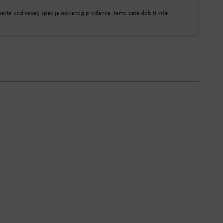
 mesta kod našeg specijalizovanog prodavca. Tamo ćete dobiti više