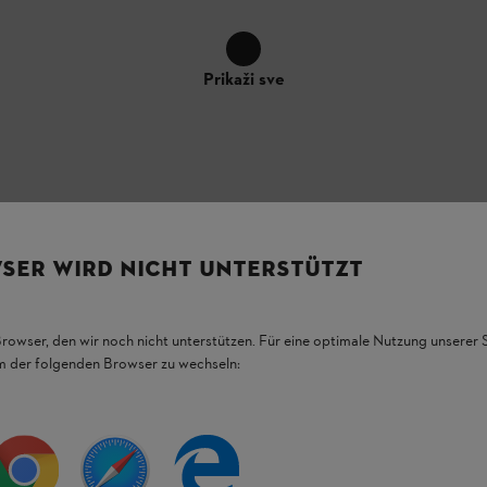
Prikaži sve
SER WIRD NICHT UNTERSTÜTZT
Browser, den wir noch nicht unterstützen. Für eine optimale Nutzung unserer
em der folgenden Browser zu wechseln:
, 1,1 olakšava
domaćim korisnicima i
 da
održavaju drveće
pomoću motornih testera.
 25%
u poređenju sa konvencionalnim
je na vašim leđima,
posebno tokom dugog
aja podržava prenos snage motora tako da imate