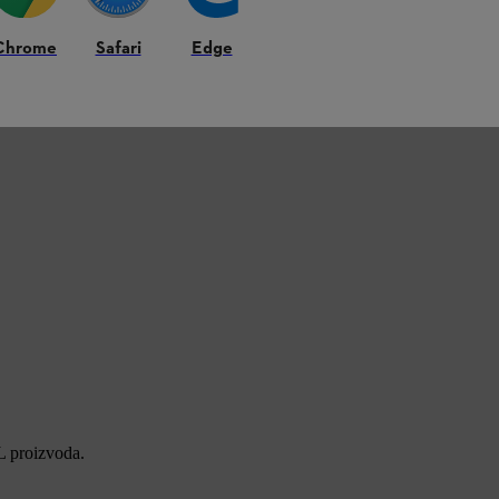
Chrome
Safari
Edge
L proizvoda.