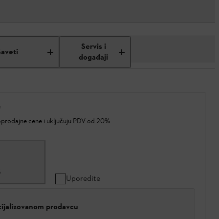
Servis i
Saveti
događaji
*
oprodajne cene i uključuju PDV od 20%
5
Uporedite
cijalizovanom prodavcu