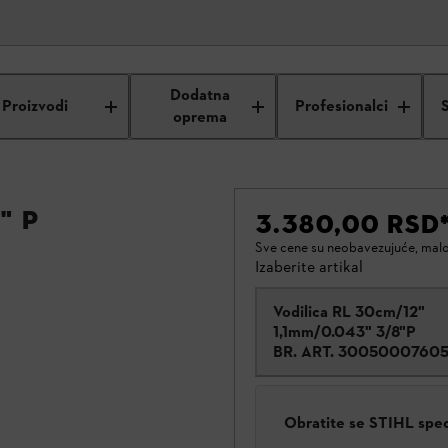
Dodatna
Proizvodi
Profesionalci
oprema
" P
3.380,00 RSD
Sve cene su neobavezujuće, mal
Izaberite artikal
Vodilica RL 30cm/12"
1,1mm/0.043" 3/8"P
BR. ART.
3005000760
Obratite se STIHL spe