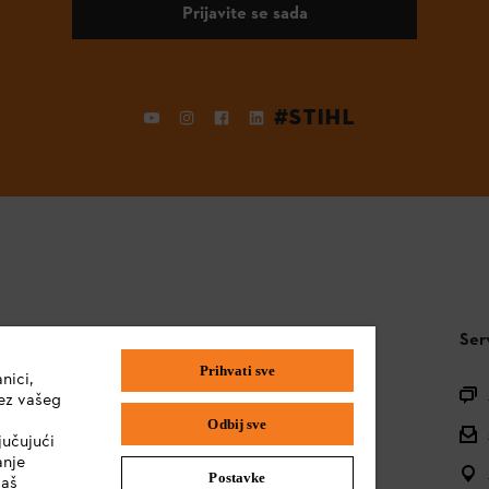
Prijavite se sada
#STIHL
STIHL FAQ
Ser
Prihvati sve
nici,
Pitanja o asortimanu
ez vašeg
Odbij sve
Uputstva za upotrebu
jučujući
anje
Postavke
vaš