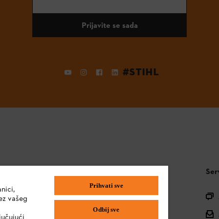
Prijavite se sada
#STIHL
STIHL FAQ
Ser
Prihvati sve
nici,
Pitanja o asortimanu
ez vašeg
Odbij sve
Uputstva za upotrebu
jučujući