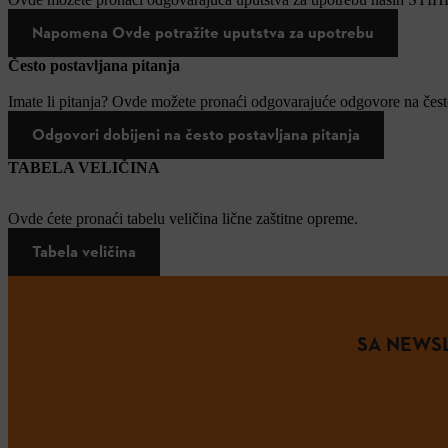
Napomena Ovde potražite uputstva za upotrebu
Često postavljana pitanja
Imate li pitanja? Ovde možete pronaći odgovarajuće odgovore na često
Odgovori dobijeni na često postavljana pitanja
TABELA VELIČINA
Ovde ćete pronaći tabelu veličina lične zaštitne opreme.
Tabela veličina
SA NEWSL