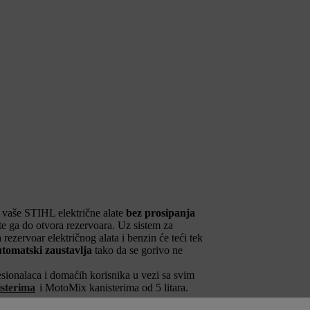
 vaše STIHL električne alate
bez prosipanja
ite ga do otvora rezervoara. Uz sistem za
rezervoar električnog alata i benzin će teći tek
utomatski zaustavlja
tako da se gorivo ne
esionalaca i domaćih korisnika u vezi sa svim
sterima
i MotoMix kanisterima od 5 litara.
.