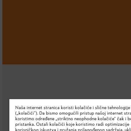
Kompanija
Naša internet stranica koristi kolačiće i slične tehnologije
(„kolačići”). Da bismo omogućili pristup našoj internet stra
O nama
koristimo određene „striktno neophodne kolačiće” čak i b
pristanka. Ostali kolačići koje koristimo radi optimizacije
Preuzmite katalog
korisničkog iskustva i pružanja prilagođenog sadržaja, ukl