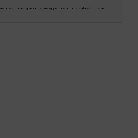
 mesta kod našeg specijalizovanog prodavca. Tamo ćete dobiti više