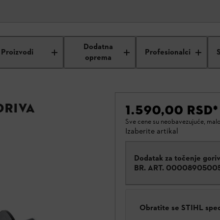
Dodatna
Proizvodi
Profesionalci
oprema
oriva
1.590,00 RSD
*
Sve cene su neobavezujuće, mal
Izaberite artikal
Dodatak za točenje gori
BR. ART.
0000890500
Obratite se STIHL spe