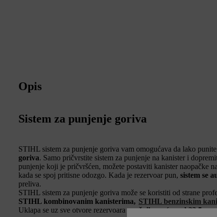
Opis
Sistem za punjenje goriva
STIHL sistem za punjenje goriva vam omogućava da lako punite
goriva
. Samo pričvrstite sistem za punjenje na kanister i doprem
punjenje koji je pričvršćen, možete postaviti kanister naopačke na 
kada se spoj pritisne odozgo. Kada je rezervoar pun,
sistem se a
preliva.
STIHL sistem za punjenje goriva može se koristiti od strane prof
STIHL kombinovanim kanisterima,
STIHL benzinskim kani
Uklapa se uz sve otvore rezervoara
prečnika većeg od 23,5 mm