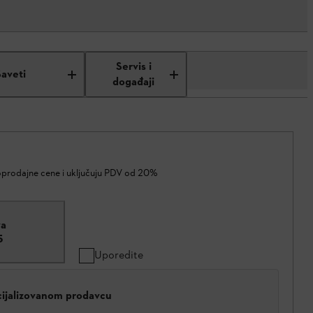
Servis i
Saveti
događaji
oprodajne cene i uključuju PDV od 20%
va
5
Uporedite
cijalizovanom prodavcu