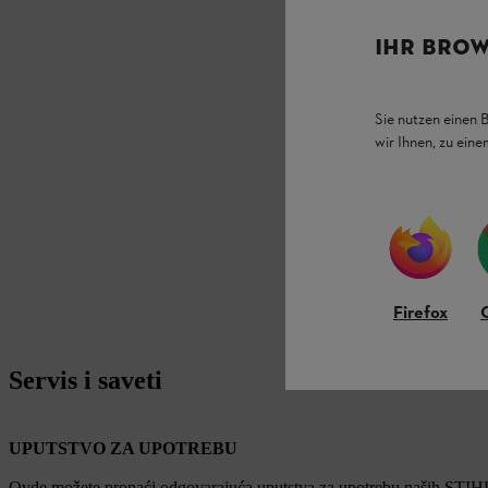
IHR BROW
Sie nutzen einen 
wir Ihnen, zu ein
Firefox
Servis i saveti
UPUTSTVO ZA UPOTREBU
Ovde možete pronaći odgovarajuća uputstva za upotrebu naših STIH