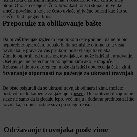
otopi: Ono što ostaje su žuto-braonkasti otisci stopala ili velike
smeđe površine u koje se često uvlače gljivične bolesti kao što su
snežna buđ i pegavi tifus.
Preporuke za oblikovanje bašte
Da bi vaš travnjak izgledao lepo tokom cele godine i da ne bi bio
nepotrebno opterećen, trebalo bi da razmislite o tome koja vrsta
travnjaka je prava za vas prilikom postavljanja travnjaka.
Zimi je otporniji od ukrasnog travnjaka, a može izdržati i grudvanje.
Osetljiv je i ne treba hodati po njemu zimi ako je moguće.
Robustan i dobro ukorenjen, može da izdrži opterećenja čak i zimi.
Stvaranje otpornosti na gaženje za ukrasni travnjak
Da biste osigurali da se ukrasni travnjak odmara i zimi, možete
postaviti malo kamenje za gaženje u
jesen
. Dekorativno dizajnirane
staze ne samo da izgledaju lepo, već imaju i dodatnu prednost zaštite
travnjaka, a obuća ostaje suva po snegu i kiši.
Održavanje travnjaka posle zime