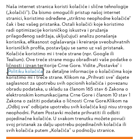
Naša internet stranica koristi kolačiće i slične tehnologije
(„kolačići”). Da bismo omogućili pristup našoj internet
stranici, koristimo određene „striktno neophodne kolačiće”
čak i bez vašeg pristanka. Ostali kolačići koje koristimo
radi optimizacije korisničkog iskustva i pružanja
Kompanija
prilagođenog sadržaja, uključujući analizu ponašanja
korisnika, efikasnost oglašavanja i kreiranje sveobuhvatnih
korisničkih profila, postavljaju se samo uz vaš pristanak.
Kolačiće koristimo mi i treće strane (npr. Google ili
STIHL FAQ
Tealium). Ove treće strane mogu obrađivati vaše podatke o
ličnosti i izvan teritorije Crne Gore. Vidite „Postavke” i
IHR BROWSER WIRD NICHT
„
Politiku kolačića
” za detaljne informacije o kolačićima koje
koristimo mi i treće strane. Klikom na „Prihvati sve” dajete
UNTERSTÜTZT
saglasnost za upotrebu svih opcionih kolačića i povezanu
Servis
obradu podataka, u skladu sa članom 165 stav 6 Zakona o
elektronskim komunikacijama Crne Gore i članom 10 stav 1
Sie nutzen einen Browser, den wir noch nicht unterstützen. Für
Zakona o zaštiti podataka o ličnosti Crne Gore.Klikom na
eine optimale Nutzung unserer Seite empfehlen wir Ihnen, zu
„Odbij sve” odbijate upotrebu svih kolačića koji nisu strogo
neophodni. Putem Postavki možete prihvatiti ili odbiti
einem der folgenden Browser zu wechseln:
pojedinačne kolačiće. U svakom trenutku možete povući
Politika privatnosti
Pravni osnovi
Kolačići
svoj pristanak za dalju upotrebu pojedinačnih kolačića ili
svih kolačića putem „Kolačića” u podnožju stranice.
Pravne informacije
Firefox
Chrome