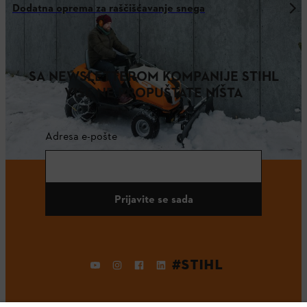
Dodatna oprema za raščišćavanje snega
SA NEWSLETTEROM KOMPANIJE STIHL
VIŠE NE PROPUŠTATE NIŠTA
Adresa e-pošte
Prijavite se sada
#STIHL