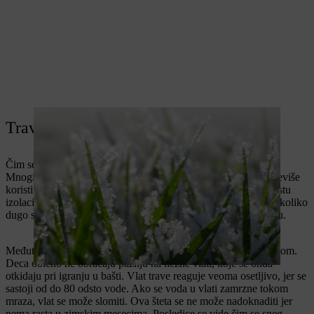
Travnjak zimi: Mraz i sneg
Čim se mraz proširi po travnjaku, travnjak je posebno osetljiv.
Mnogi znaju da za to vreme ne treba hodati po njemu ili ga previše
koristiti. Ako je trava prekrivena snegom, ona formira neku vrstu
izolacije koja štiti vlati od mraza i ledenih vetrova. Bez obzira koliko
dugo sneg prekriva tlo: Ostavite ga da leži i ne gazite po njemu.
Međutim, to nije uvek tako lako, posebno kod porodica sa decom.
Deca obično ne obraćaju pažnju na nežne vlati, koje se onda
otkidaju pri igranju u bašti. Vlat trave reaguje veoma osetljivo, jer se
sastoji od do 80 odsto vode. Ako se voda u vlati zamrzne tokom
mraza, vlat se može slomiti. Ova šteta se ne može nadoknaditi jer
nema rasta u zimskim mesecima. Posledice se vide čim se sneg