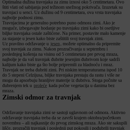
Optimalna dužina travnjaka za zimu iznosi oko 5 centimetara. Ovo
štiti vlati od sabijanja pod težinom snežnog pokrivača. Izuzetak su
travnjaci u senci. Uz dužinu od 9 centimetara, ova vrsta travnjaka
najbolje podnosi zimu.
Travnjacima je generalno potrebno puno odmora zimi. Ako je
moguće, izbegavajte hodanje po travnjaku zimi kako bi osetljive
biljke travnjaka ostale zaštićene. Na primer, postavite malo kamenje
za stajanje u jesen kako biste zaštitili svoj travnjak zimi.
Uz pravilno održavanje u
jesen
, možete optimalno da pripremite
svoj travnjak za zimu. Nakon prozračivanja u septembru i
poslednjeg košenja na visinu od 5 centimetara pre prvog mraza,
najbolje je da vaš travnjak đubrite jesenjim đubrivom koje sadrži
kalijum kako biste ga što bolje pripremili za hladnoću i mraz.
Travnjak ne treba đubriti zimi. Pri niskim temperaturama ispod 10
do 5 stepeni Celzijusa, biljke travnjaka prestaju da rastu i više ne
mogu da apsorbuju hranljive materije iz đubriva. Stoga počnite sa
đubrenjem tek u
proleće
kada počne vegetacija u danima bez
mraza.
Zimski odmor za travnjak
Održavanje travnjaka zimi se sastoji uglavnom od odmora. Aktivno
održavanje travnjaka treba da se završi krajem oktobra/početkom
novembra – ali najkasnije do prvog zimskog mraza. Ako ste sakupili
lišće, prozračili travnjak i poslednji put pokosili i pođubrili travnjak