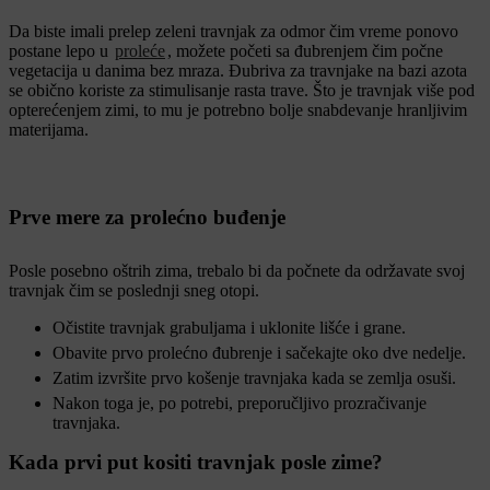
Da biste imali prelep zeleni travnjak za odmor čim vreme ponovo
postane lepo u
proleće
, možete početi sa đubrenjem čim počne
vegetacija u danima bez mraza. Đubriva za travnjake na bazi azota
se obično koriste za stimulisanje rasta trave. Što je travnjak više pod
opterećenjem zimi, to mu je potrebno bolje snabdevanje hranljivim
materijama.
Prve mere za prolećno buđenje
Posle posebno oštrih zima, trebalo bi da počnete da održavate svoj
travnjak čim se poslednji sneg otopi.
Očistite travnjak grabuljama i uklonite lišće i grane.
Obavite prvo prolećno đubrenje i sačekajte oko dve nedelje.
Zatim izvršite prvo košenje travnjaka kada se zemlja osuši.
Nakon toga je, po potrebi, preporučljivo prozračivanje
travnjaka.
Kada prvi put kositi travnjak posle zime?