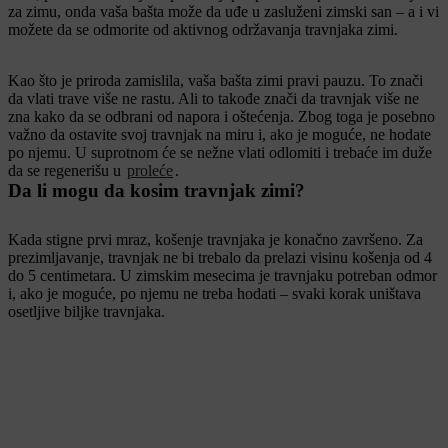
za zimu, onda vaša bašta može da uđe u zasluženi zimski san – a i vi
možete da se odmorite od aktivnog održavanja travnjaka zimi.
Kao što je priroda zamislila, vaša bašta zimi pravi pauzu. To znači
da vlati trave više ne rastu. Ali to takođe znači da travnjak više ne
zna kako da se odbrani od napora i oštećenja. Zbog toga je posebno
važno da ostavite svoj travnjak na miru i, ako je moguće, ne hodate
po njemu. U suprotnom će se nežne vlati odlomiti i trebaće im duže
da se regenerišu u
proleće
.
Da li mogu da kosim travnjak zimi?
Kada stigne prvi mraz, košenje travnjaka je konačno završeno. Za
prezimljavanje, travnjak ne bi trebalo da prelazi visinu košenja od 4
do 5 centimetara. U zimskim mesecima je travnjaku potreban odmor
i, ako je moguće, po njemu ne treba hodati – svaki korak uništava
osetljive biljke travnjaka.