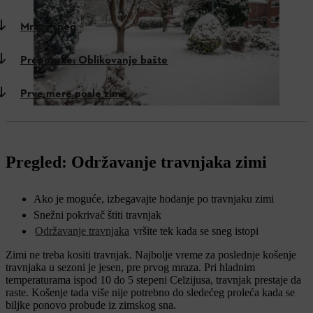
Mraz i sneg
Preporuke: Oblikovanje bašte
Prve mere posle zime
Pregled: Održavanje travnjaka zimi
Ako je moguće, izbegavajte hodanje po travnjaku zimi
Snežni pokrivač štiti travnjak
Održavanje travnjaka
vršite tek kada se sneg istopi
Zimi ne treba kositi travnjak. Najbolje vreme za poslednje košenje
travnjaka u sezoni je jesen, pre prvog mraza. Pri hladnim
temperaturama ispod 10 do 5 stepeni Celzijusa, travnjak prestaje da
raste. Košenje tada više nije potrebno do sledećeg proleća kada se
biljke ponovo probude iz zimskog sna.