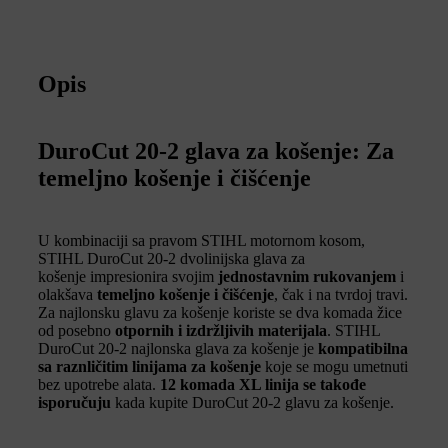
Opis
DuroCut 20-2 glava za košenje: Za
temeljno košenje i čišćenje
U kombinaciji sa pravom STIHL motornom kosom,
STIHL DuroCut 20-2 dvolinijska glava za
košenje impresionira svojim
jednostavnim rukovanjem
i
olakšava
temeljno košenje i čišćenje
, čak i na tvrdoj travi.
Za najlonsku glavu za košenje koriste se dva komada žice
od posebno
otpornih i izdržljivih materijala
. STIHL
DuroCut 20-2 najlonska glava za košenje je
kompatibilna
sa raznličitim linijama za košenje
koje se mogu umetnuti
bez upotrebe alata.
12 komada XL linija se takođe
isporučuju
kada kupite DuroCut 20-2 glavu za košenje.