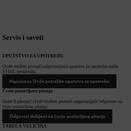
Servis i saveti
UPUTSTVO ZA UPOTREBU
Ovde možete pronaći odgovarajuća uputstva za upotrebu naših
STIHL proizvoda.
Napomena Ovde potražite uputstva za upotrebu
Često postavljana pitanja
Imate li pitanja? Ovde možete pronaći odgovarajuće odgovore na
često postavljana pitanja.
Odgovori dobijeni na često postavljana pitanja
TABELA VELIČINA