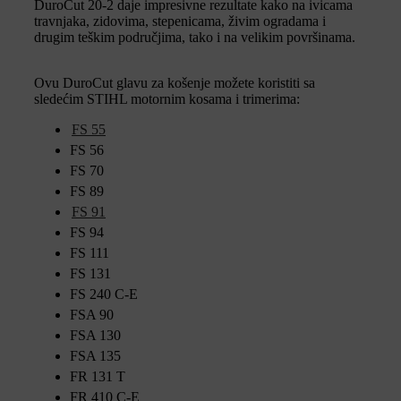
DuroCut 20-2 daje impresivne rezultate kako na ivicama
travnjaka, zidovima, stepenicama, živim ogradama i
drugim teškim područjima, tako i na velikim površinama.
Ovu DuroCut glavu za košenje možete koristiti sa
sledećim STIHL motornim kosama i trimerima:
FS 55
FS 56
FS 70
FS 89
FS 91
FS 94
FS 111
FS 131
FS 240 C-E
FSA 90
FSA 130
FSA 135
FR 131 T
FR 410 C-E