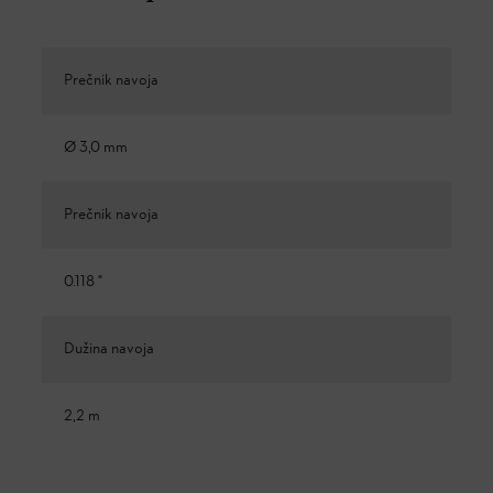
Prečnik navoja
Ø 3,0 mm
Prečnik navoja
0.118 "
Dužina navoja
2,2 m