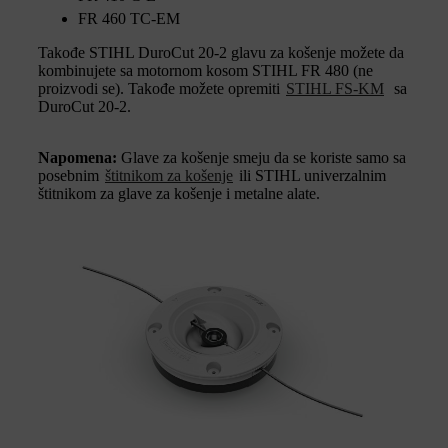
FR 460 TC-EM
Takođe STIHL DuroCut 20-2 glavu za košenje možete da
kombinujete sa motornom kosom STIHL FR 480 (ne
proizvodi se). Takođe možete opremiti
STIHL FS-KM
sa
DuroCut 20-2.
Napomena:
Glave za košenje smeju da se koriste samo sa
posebnim
štitnikom za košenje
ili STIHL univerzalnim
štitnikom za glave za košenje i metalne alate.