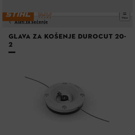
Meni
Alati za sečenje
Glava za košenje DuroCut 20-
2