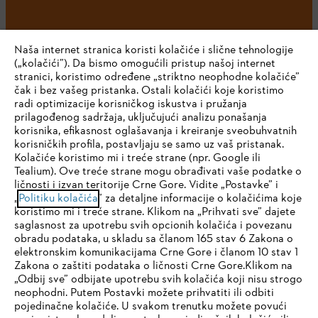
Naša internet stranica koristi kolačiće i slične tehnologije
(„kolačići”). Da bismo omogućili pristup našoj internet
stranici, koristimo određene „striktno neophodne kolačiće”
čak i bez vašeg pristanka. Ostali kolačići koje koristimo
radi optimizacije korisničkog iskustva i pružanja
Kompanija
prilagođenog sadržaja, uključujući analizu ponašanja
korisnika, efikasnost oglašavanja i kreiranje sveobuhvatnih
korisničkih profila, postavljaju se samo uz vaš pristanak.
Kolačiće koristimo mi i treće strane (npr. Google ili
STIHL FAQ
Tealium). Ove treće strane mogu obrađivati vaše podatke o
ličnosti i izvan teritorije Crne Gore. Vidite „Postavke” i
IHR BROWSER WIRD NICHT
„
Politiku kolačića
” za detaljne informacije o kolačićima koje
koristimo mi i treće strane. Klikom na „Prihvati sve” dajete
UNTERSTÜTZT
saglasnost za upotrebu svih opcionih kolačića i povezanu
Servis
obradu podataka, u skladu sa članom 165 stav 6 Zakona o
elektronskim komunikacijama Crne Gore i članom 10 stav 1
Sie nutzen einen Browser, den wir noch nicht unterstützen. Für
Zakona o zaštiti podataka o ličnosti Crne Gore.Klikom na
eine optimale Nutzung unserer Seite empfehlen wir Ihnen, zu
„Odbij sve” odbijate upotrebu svih kolačića koji nisu strogo
neophodni. Putem Postavki možete prihvatiti ili odbiti
einem der folgenden Browser zu wechseln:
pojedinačne kolačiće. U svakom trenutku možete povući
Politika privatnosti
Pravni osnovi
Kolačići