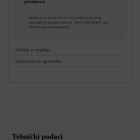
prodavcu
Kupite ovaj proizvod na licu mesta kod našeg
specijalizovanog prodavca. Tamo ćete dobiti više
informacija o dostupnosti.
Detalji o uređaju
Uputstva za upotrebu
Tehnički podaci