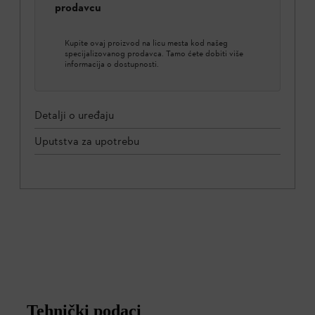
prodavcu
Kupite ovaj proizvod na licu mesta kod našeg
specijalizovanog prodavca. Tamo ćete dobiti više
informacija o dostupnosti.
Detalji o uređaju
Uputstva za upotrebu
Tehnički podaci