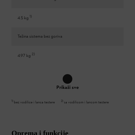
1
)
4.5 kg
Težina sistema bez goriva
2
)
4.97 kg
Prikaži sve
1
)
2
)
bez vodilice i lanca testere
sa vodilicom i lancom testere
Oprema i funkcije