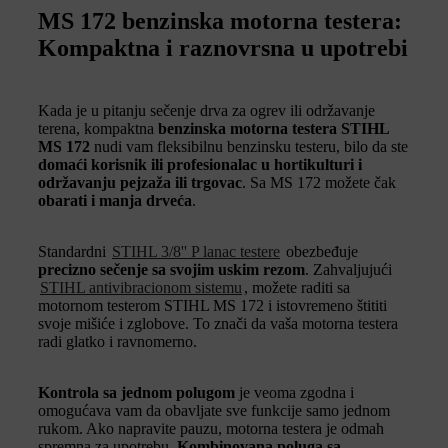
MS 172 benzinska motorna testera:
Kompaktna i raznovrsna u upotrebi
Kada je u pitanju sečenje drva za ogrev ili održavanje
terena, kompaktna
benzinska motorna testera STIHL
MS 172
nudi vam fleksibilnu benzinsku testeru, bilo da ste
domaći korisnik ili profesionalac u hortikulturi i
održavanju pejzaža ili trgovac
. Sa MS 172 možete čak
obarati i manja drveća
.
Standardni
STIHL 3/8'' P lanac testere
obezbeđuje
precizno sečenje sa svojim uskim rezom
. Zahvaljujući
STIHL antivibracionom sistemu
, možete raditi sa
motornom testerom STIHL MS 172 i istovremeno štititi
svoje mišiće i zglobove. To znači da vaša motorna testera
radi glatko i ravnomerno.
Kontrola sa jednom polugom
je veoma zgodna i
omogućava vam da obavljate sve funkcije samo jednom
rukom. Ako napravite pauzu, motorna testera je odmah
spremna za upotrebu.
Kombinovana poluga sa