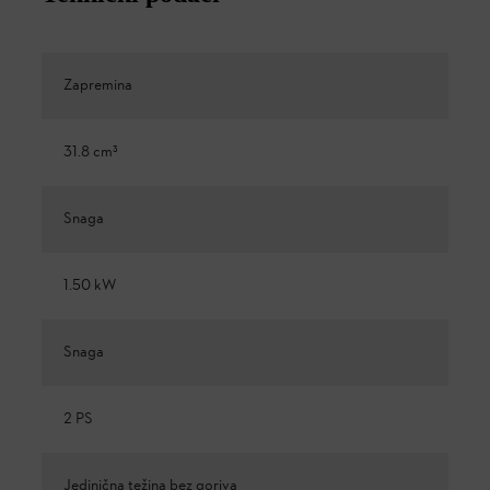
Zapremina
31.8 cm³
Snaga
1.50 kW
Snaga
2 PS
Jedinična težina bez goriva