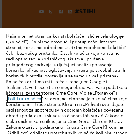
#STIHL
Naša internet stranica koristi kolačiće i slične tehnologije
(„kolačići”). Da bismo omogućili pristup našoj internet
stranici, koristimo određene „striktno neophodne kolačiće”
čak i bez vašeg pristanka. Ostali kolačići koje koristimo
radi optimizacije korisničkog iskustva i pružanja
Kompanija
prilagođenog sadržaja, uključujući analizu ponašanja
korisnika, efikasnost oglašavanja i kreiranje sveobuhvatnih
korisničkih profila, postavljaju se samo uz vaš pristanak.
Kolačiće koristimo mi i treće strane (npr. Google ili
STIHL FAQ
Tealium). Ove treće strane mogu obrađivati vaše podatke o
ličnosti i izvan teritorije Crne Gore. Vidite „Postavke” i
IHR BROWSER WIRD NICHT
„
Politiku kolačića
” za detaljne informacije o kolačićima koje
koristimo mi i treće strane. Klikom na „Prihvati sve” dajete
UNTERSTÜTZT
saglasnost za upotrebu svih opcionih kolačića i povezanu
Servis
obradu podataka, u skladu sa članom 165 stav 6 Zakona o
elektronskim komunikacijama Crne Gore i članom 10 stav 1
Sie nutzen einen Browser, den wir noch nicht unterstützen. Für
Zakona o zaštiti podataka o ličnosti Crne Gore.Klikom na
eine optimale Nutzung unserer Seite empfehlen wir Ihnen, zu
„Odbij sve” odbijate upotrebu svih kolačića koji nisu strogo