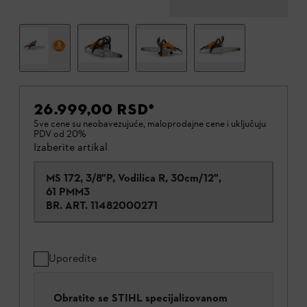
26.999,00 RSD
*
Sve cene su neobavezujuće, maloprodajne cene i uključuju
PDV od 20%
Izaberite artikal
MS 172, 3/8"P, Vodilica R, 30cm/12",
61 PMM3
BR. ART.
11482000271
Uporedite
Obratite se STIHL specijalizovanom