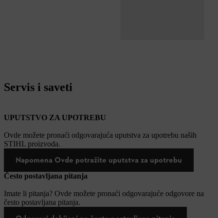
Servis i saveti
UPUTSTVO ZA UPOTREBU
Ovde možete pronaći odgovarajuća uputstva za upotrebu naših
STIHL proizvoda.
Napomena Ovde potražite uputstva za upotrebu
Često postavljana pitanja
Imate li pitanja? Ovde možete pronaći odgovarajuće odgovore na
često postavljana pitanja.