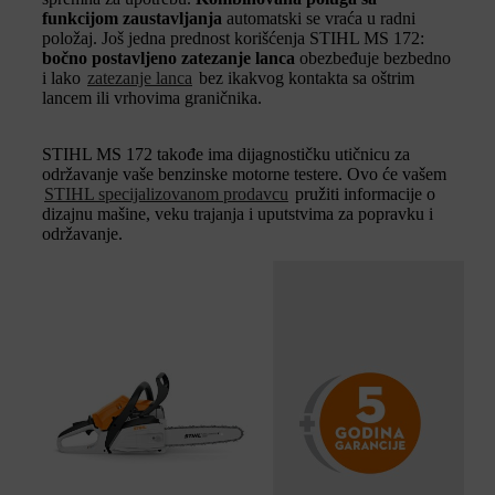
funkcijom zaustavljanja
automatski se vraća u radni
položaj. Još jedna prednost korišćenja STIHL MS 172:
bočno postavljeno zatezanje lanca
obezbeđuje bezbedno
i lako
zatezanje lanca
bez ikakvog kontakta sa oštrim
lancem ili vrhovima graničnika.
STIHL MS 172 takođe ima dijagnostičku utičnicu za
održavanje vaše benzinske motorne testere. Ovo će vašem
STIHL specijalizovanom prodavcu
pružiti informacije o
dizajnu mašine, veku trajanja i uputstvima za popravku i
održavanje.