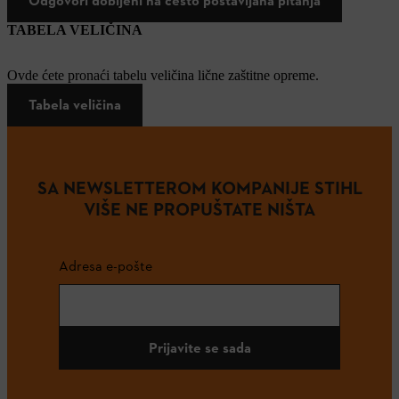
Odgovori dobijeni na često postavljana pitanja
TABELA VELIČINA
Ovde ćete pronaći tabelu veličina lične zaštitne opreme.
Tabela veličina
SA NEWSLETTEROM KOMPANIJE STIHL
VIŠE NE PROPUŠTATE NIŠTA
Adresa e-pošte
Prijavite se sada