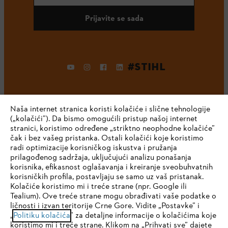
Prijavite se sada
#STIHL
Naša internet stranica koristi kolačiće i slične tehnologije
(„kolačići”). Da bismo omogućili pristup našoj internet
stranici, koristimo određene „striktno neophodne kolačiće”
čak i bez vašeg pristanka. Ostali kolačići koje koristimo
radi optimizacije korisničkog iskustva i pružanja
Kompanija
prilagođenog sadržaja, uključujući analizu ponašanja
korisnika, efikasnost oglašavanja i kreiranje sveobuhvatnih
korisničkih profila, postavljaju se samo uz vaš pristanak.
Kolačiće koristimo mi i treće strane (npr. Google ili
STIHL FAQ
Tealium). Ove treće strane mogu obrađivati vaše podatke o
ličnosti i izvan teritorije Crne Gore. Vidite „Postavke” i
IHR BROWSER WIRD NICHT
„
Politiku kolačića
” za detaljne informacije o kolačićima koje
koristimo mi i treće strane. Klikom na „Prihvati sve” dajete
UNTERSTÜTZT