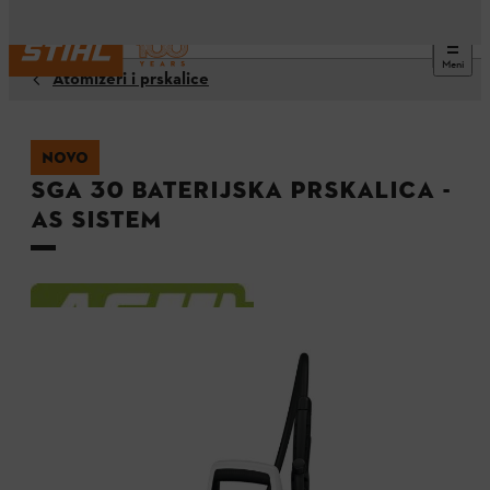
Meni
Atomizeri i prskalice
NOVO
SGA 30 baterijska prskalica -
AS sistem