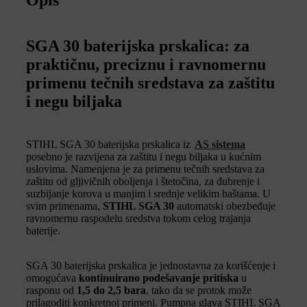
SGA 30 baterijska prskalica: za
praktičnu, preciznu i ravnomernu
primenu tečnih sredstava za zaštitu
i negu biljaka
STIHL SGA 30 baterijska prskalica iz
AS sistema
posebno je razvijena za zaštitu i negu biljaka u kućnim
uslovima. Namenjena je za primenu tečnih sredstava za
zaštitu od gljivičnih oboljenja i štetočina, za đubrenje i
suzbijanje korova u manjim i srednje velikim baštama. U
svim primenama,
STIHL SGA 30
automatski obezbeđuje
ravnomernu raspodelu sredstva tokom celog trajanja
baterije.
SGA 30 baterijska prskalica je jednostavna za korišćenje i
omogućava
kontinuirano podešavanje pritiska
u
rasponu od
1,5 do 2,5 bara
, tako da se protok može
prilagoditi konkretnoj primeni. Pumpna glava STIHL SGA