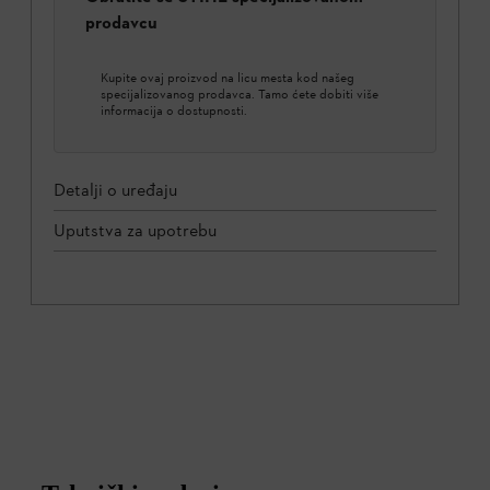
prodavcu
Kupite ovaj proizvod na licu mesta kod našeg
specijalizovanog prodavca. Tamo ćete dobiti više
informacija o dostupnosti.
Detalji o uređaju
Uputstva za upotrebu