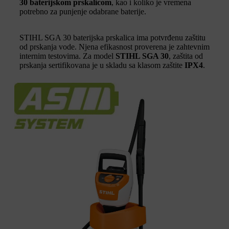
30 baterijskom prskalicom
, kao i koliko je vremena
potrebno za punjenje odabrane baterije.
STIHL SGA 30 baterijska prskalica ima potvrđenu zaštitu
od prskanja vode. Njena efikasnost proverena je zahtevnim
internim testovima. Za model
STIHL SGA 30
, zaštita od
prskanja sertifikovana je u skladu sa klasom zaštite
IPX4
.