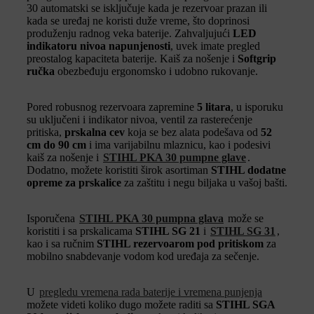
30 automatski se isključuje kada je rezervoar prazan ili
kada se uređaj ne koristi duže vreme, što doprinosi
produženju radnog veka baterije. Zahvaljujući
LED
indikatoru nivoa napunjenosti
, uvek imate pregled
preostalog kapaciteta baterije. Kaiš za nošenje i
Softgrip
ručka
obezbeđuju ergonomsko i udobno rukovanje.
Pored robusnog rezervoara zapremine
5 litara
, u isporuku
su uključeni i indikator nivoa, ventil za rasterećenje
pritiska,
prskalna cev
koja se bez alata podešava od
52
cm do 90 cm
i ima varijabilnu mlaznicu, kao i podesivi
kaiš za nošenje i
STIHL PKA 30 pumpne glave
.
Dodatno, možete koristiti širok asortiman
STIHL dodatne
opreme za prskalice
za zaštitu i negu biljaka u vašoj bašti.
Isporučena
STIHL PKA 30 pumpna glava
može se
koristiti i sa prskalicama
STIHL SG 21
i
STIHL SG 31
,
kao i sa ručnim
STIHL rezervoarom pod pritiskom
za
mobilno snabdevanje vodom kod uređaja za sečenje.
U
pregledu vremena rada baterije i vremena punjenja
možete videti koliko dugo možete raditi sa
STIHL SGA