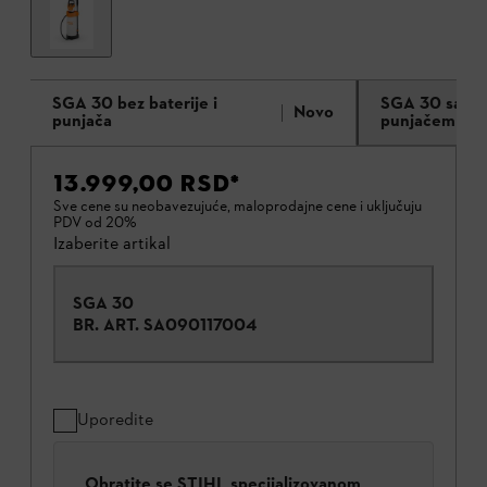
SGA 30 bez baterije i
SGA 30 sa bat
Novo
punjača
punjačem AL 
13.999,00 RSD
*
Sve cene su neobavezujuće, maloprodajne cene i uključuju
PDV od 20%
Izaberite artikal
SGA 30
BR. ART.
SA090117004
Uporedite
Obratite se STIHL specijalizovanom