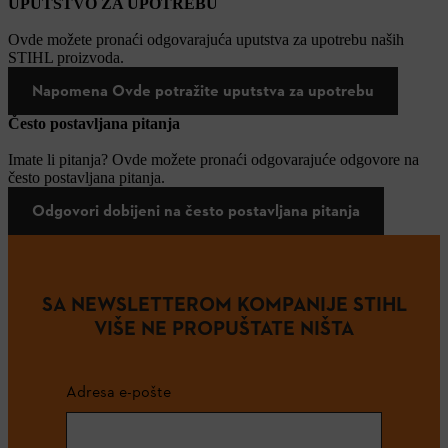
UPUTSTVO ZA UPOTREBU
Ovde možete pronaći odgovarajuća uputstva za upotrebu naših
STIHL proizvoda.
Napomena Ovde potražite uputstva za upotrebu
Često postavljana pitanja
Imate li pitanja? Ovde možete pronaći odgovarajuće odgovore na
često postavljana pitanja.
Odgovori dobijeni na često postavljana pitanja
SA NEWSLETTEROM KOMPANIJE STIHL
VIŠE NE PROPUŠTATE NIŠTA
Adresa e-pošte