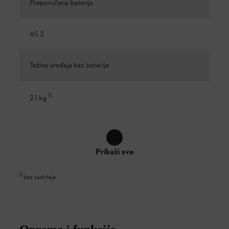
Preporučena baterija
AS 2
Težina uređaja bez baterije
1
)
2.1 kg
Prikaži sve
1
)
bez sadržaja