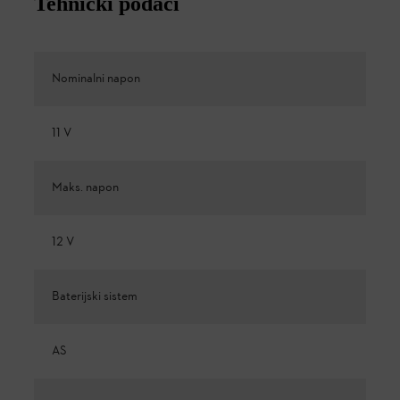
Tehnički podaci
Nominalni napon
11 V
Maks. napon
12 V
Baterijski sistem
AS