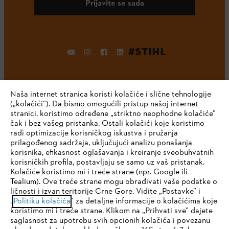
Prijavite se sada
#STIHL
Naša internet stranica koristi kolačiće i slične tehnologije
(„kolačići”). Da bismo omogućili pristup našoj internet
stranici, koristimo određene „striktno neophodne kolačiće”
čak i bez vašeg pristanka. Ostali kolačići koje koristimo
radi optimizacije korisničkog iskustva i pružanja
Kompanija
prilagođenog sadržaja, uključujući analizu ponašanja
korisnika, efikasnost oglašavanja i kreiranje sveobuhvatnih
korisničkih profila, postavljaju se samo uz vaš pristanak.
Kolačiće koristimo mi i treće strane (npr. Google ili
STIHL FAQ
Tealium). Ove treće strane mogu obrađivati vaše podatke o
ličnosti i izvan teritorije Crne Gore. Vidite „Postavke” i
IHR BROWSER WIRD NICHT
„
Politiku kolačića
” za detaljne informacije o kolačićima koje
koristimo mi i treće strane. Klikom na „Prihvati sve” dajete
UNTERSTÜTZT
saglasnost za upotrebu svih opcionih kolačića i povezanu
Servis