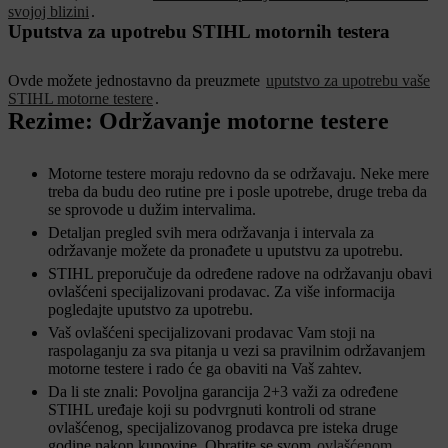
svojoj blizini
.
Uputstva za upotrebu STIHL motornih testera
Ovde možete jednostavno da preuzmete
uputstvo za upotrebu vaše
STIHL motorne testere
.
Rezime: Održavanje motorne testere
Motorne testere moraju redovno da se održavaju. Neke mere
treba da budu deo rutine pre i posle upotrebe, druge treba da
se sprovode u dužim intervalima.
Detaljan pregled svih mera održavanja i intervala za
održavanje možete da pronađete u uputstvu za upotrebu.
STIHL preporučuje da određene radove na održavanju obavi
ovlašćeni specijalizovani prodavac. Za više informacija
pogledajte uputstvo za upotrebu.
Vaš ovlašćeni specijalizovani prodavac Vam stoji na
raspolaganju za sva pitanja u vezi sa pravilnim održavanjem
motorne testere i rado će ga obaviti na Vaš zahtev.
Da li ste znali: Povoljna garancija 2+3 važi za određene
STIHL uređaje koji su podvrgnuti kontroli od strane
ovlašćenog, specijalizovanog prodavca pre isteka druge
godine nakon kupovine. Obratite se svom
ovlašćenom