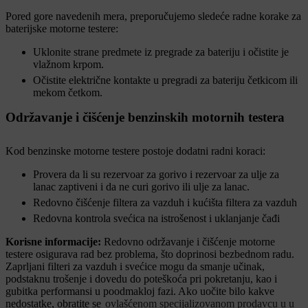
Pored gore navedenih mera, preporučujemo sledeće radne korake za
baterijske motorne testere:
Uklonite strane predmete iz pregrade za bateriju i očistite je
vlažnom krpom.
Očistite električne kontakte u pregradi za bateriju četkicom ili
mekom četkom.
Održavanje i čišćenje benzinskih motornih testera
Kod benzinske motorne testere postoje dodatni radni koraci :
Provera da li su rezervoar za gorivo i rezervoar za ulje za
lanac zaptiveni i da ne curi gorivo ili ulje za lanac.
Redovno čišćenje filtera za vazduh i kućišta filtera za vazduh
Redovna kontrola svećica na istrošenost i uklanjanje čađi
Korisne informacije:
Redovno održavanje i čišćenje motorne
testere osigurava rad bez problema, što doprinosi bezbednom radu.
Zaprljani filteri za vazduh i svećice mogu da smanje učinak,
podstaknu trošenje i dovedu do poteškoća pri pokretanju, kao i
gubitka performansi u poodmakloj fazi. Ako uočite bilo kakve
nedostatke, obratite se
ovlašćenom specijalizovanom prodavcu u u