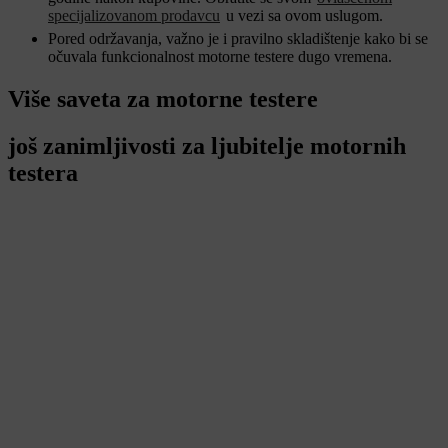
specijalizovanom prodavcu
u vezi sa ovom uslugom.
Pored održavanja, važno je i pravilno skladištenje kako bi se
očuvala funkcionalnost motorne testere dugo vremena.
Više saveta za motorne testere
još zanimljivosti za ljubitelje motornih
testera