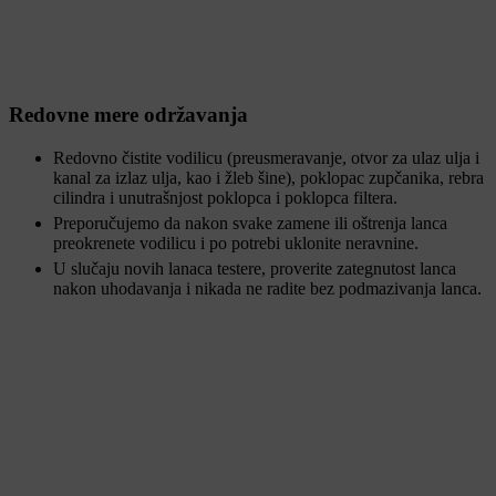
Redovne mere održavanja
Redovno čistite vodilicu (preusmeravanje, otvor za ulaz ulja i
kanal za izlaz ulja, kao i žleb šine), poklopac zupčanika, rebra
cilindra i unutrašnjost poklopca i poklopca filtera.
Preporučujemo da nakon svake zamene ili oštrenja lanca
preokrenete vodilicu i po potrebi uklonite neravnine.
U slučaju novih lanaca testere, proverite zategnutost lanca
nakon uhodavanja i nikada ne radite bez podmazivanja lanca.