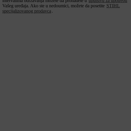
intervalima održavanja možete da pronađete u
uputstvu za upotrebu
Vašeg uređaja. Ako ste u nedoumici, možete da posetite
STIHL
specijalizovanog prodavca
.