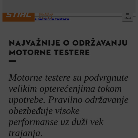
Meni
Saveti za motorne testere
NAJVAŽNIJE O ODRŽAVANJU
MOTORNE TESTERE
Motorne testere su podvrgnute
velikim opterećenjima tokom
upotrebe. Pravilno održavanje
obezbeđuje visoke
performanse uz duži vek
trajanja.