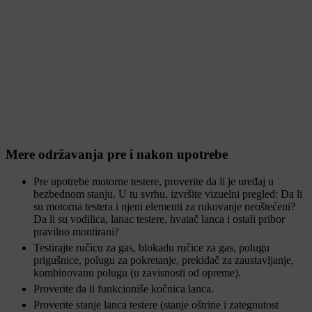
Mere održavanja pre i nakon upotrebe
Pre upotrebe motorne testere, proverite da li je uređaj u
bezbednom stanju. U tu svrhu, izvršite vizuelni pregled: Da li
su motorna testera i njeni elementi za rukovanje neoštećeni?
Da li su vodilica, lanac testere, hvatač lanca i ostali pribor
pravilno montirani?
Testirajte ručicu za gas, blokadu ručice za gas, polugu
prigušnice, polugu za pokretanje, prekidač za zaustavljanje,
kombinovanu polugu (u zavisnosti od opreme).
Proverite da li funkcioniše kočnica lanca.
Proverite stanje lanca testere (stanje oštrine i zategnutost