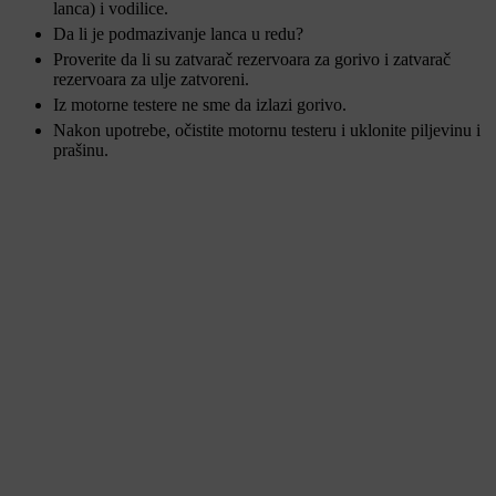
lanca) i vodilice.
Da li je podmazivanje lanca u redu?
Proverite da li su zatvarač rezervoara za gorivo i zatvarač
rezervoara za ulje zatvoreni.
Iz motorne testere ne sme da izlazi gorivo.
Nakon upotrebe, očistite motornu testeru i uklonite piljevinu i
prašinu.