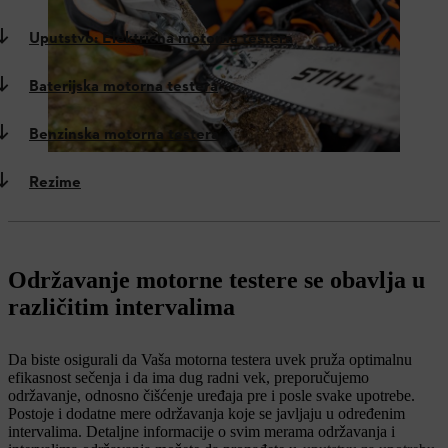
Uputstvo: Električna motorna testera
Baterijska motorna testera
Benzinska motorna testera
Rezime
Održavanje motorne testere se obavlja u
različitim intervalima
Da biste osigurali da Vaša motorna testera uvek pruža optimalnu
efikasnost sečenja i da ima dug radni vek, preporučujemo
održavanje, odnosno čišćenje uređaja pre i posle svake upotrebe.
Postoje i dodatne mere održavanja koje se javljaju u određenim
intervalima. Detaljne informacije o svim merama održavanja i