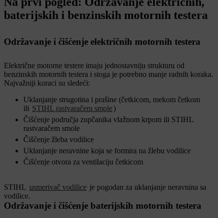
Na prvi pogled: Održavanje električnih,
baterijskih i benzinskih motornih testera
Održavanje i čišćenje električnih motornih testera
Električne motorne testere imaju jednostavniju strukturu od
benzinskih motornih testera i stoga je potrebno manje radnih koraka.
Najvažniji koraci su sledeći:
Uklanjanje strugotina i prašine (četkicom, mekom četkom
ili
STIHL rastvaračem smole
)
Čišćenje područja zupčanika vlažnom krpom ili STIHL
rastvaračem smole
Čišćenje žleba vodilice
Uklanjanje neravnine koja se formira na žlebu vodilice
Čišćenje otvora za ventilaciju četkicom
STIHL
usmerivač vodilice
je pogodan za uklanjanje neravnina sa
vodilice.
Održavanje i čišćenje baterijskih motornih testera