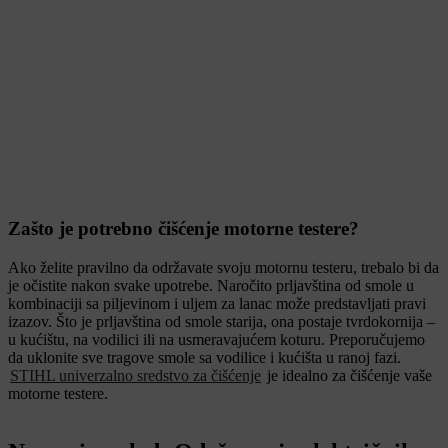
Zašto je potrebno čišćenje motorne testere?
Ako želite pravilno da održavate svoju motornu testeru, trebalo bi da
je očistite nakon svake upotrebe. Naročito prljavština od smole u
kombinaciji sa piljevinom i uljem za lanac može predstavljati pravi
izazov. Što je prljavština od smole starija, ona postaje tvrdokornija –
u kućištu, na vodilici ili na usmeravajućem koturu. Preporučujemo
da uklonite sve tragove smole sa vodilice i kućišta u ranoj fazi.
STIHL univerzalno sredstvo za čišćenje
je idealno za čišćenje vaše
motorne testere.