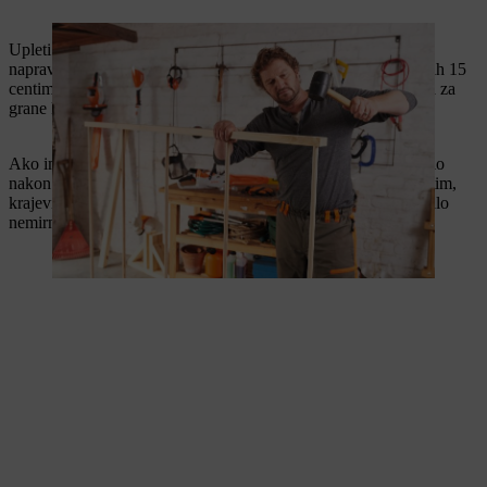
Upleti sada štapove između okruglih komada drveta. Da bi se
napravio što čvršći zaklon, pritisni nadole štapove nakon svakih 15
centimetara sloja. Poravnaj viškove grana koji štrče makazama za
grane kao što je
STIHL PB 10.
Ako imaš samo kraće grane, možeš ih pustiti na pola puta, malo
nakon srednjeg komada okruglog drveta i čisto ih iseći. Međutim,
krajevi ostaju vidljivi kasnije i čine da ukupna slika izgleda malo
nemirnije.