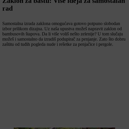
Zaklon za baštu: Više ideja za samostalan
rad
Samostalna izrada zaklona omogućava gotovo potpuno slobodan
izbor prilikom dizajna. Uz naša upustva možeš napravit zaklon od
bambusovih štapova. Da li više voliš nešto zelenije? U tom slučaju
možeš i samostalno da izradiš podupirač za penjanje. Zato što dobru
zaštitu od tuđih pogleda nude i rešetke za penjačice i pergole.