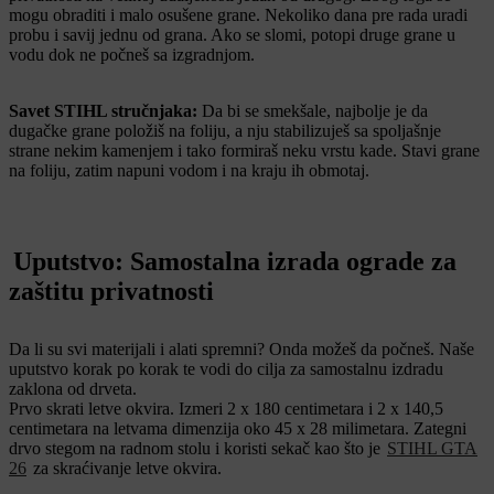
mogu obraditi i malo osušene grane. Nekoliko dana pre rada uradi
probu i savij jednu od grana. Ako se slomi, potopi druge grane u
vodu dok ne počneš sa izgradnjom.
Savet STIHL stručnjaka:
Da bi se smekšale, najbolje je da
dugačke grane položiš na foliju, a nju stabilizuješ sa spoljašnje
strane nekim kamenjem i tako formiraš neku vrstu kade. Stavi grane
na foliju, zatim napuni vodom i na kraju ih obmotaj.
Uputstvo: Samostalna izrada ograde za
zaštitu privatnosti
Da li su svi materijali i alati spremni? Onda možeš da počneš. Naše
uputstvo korak po korak te vodi do cilja za samostalnu izdradu
zaklona od drveta.
Prvo skrati letve okvira. Izmeri 2 x 180 centimetara i 2 x 140,5
centimetara na letvama dimenzija oko 45 x 28 milimetara. Zategni
drvo stegom na radnom stolu i koristi sekač kao što je
STIHL GTA
26
za skraćivanje letve okvira.