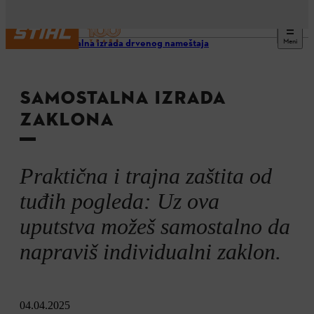
Meni
Samostalna izrada drvenog nameštaja
SAMOSTALNA IZRADA
ZAKLONA
Praktična i trajna zaštita od
tuđih pogleda: Uz ova
uputstva možeš samostalno da
napraviš individualni zaklon.
04.04.2025