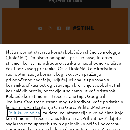
Prijavite se sada
#STIHL
Naša internet stranica koristi kolačiće i slične tehnologije
(„kolačići”). Da bismo omogućili pristup našoj internet
stranici, koristimo određene „striktno neophodne kolačiće”
čak i bez vašeg pristanka. Ostali kolačići koje koristimo
radi optimizacije korisničkog iskustva i pružanja
Kompanija
prilagođenog sadržaja, uključujući analizu ponašanja
korisnika, efikasnost oglašavanja i kreiranje sveobuhvatnih
korisničkih profila, postavljaju se samo uz vaš pristanak.
Kolačiće koristimo mi i treće strane (npr. Google ili
STIHL FAQ
Tealium). Ove treće strane mogu obrađivati vaše podatke o
ličnosti i izvan teritorije Crne Gore. Vidite „Postavke” i
IHR BROWSER WIRD NICHT
„
Politiku kolačića
” za detaljne informacije o kolačićima koje
koristimo mi i treće strane. Klikom na „Prihvati sve” dajete
UNTERSTÜTZT
saglasnost za upotrebu svih opcionih kolačića i povezanu
Servis
obradu podataka, u skladu sa članom 165 stav 6 Zakona o