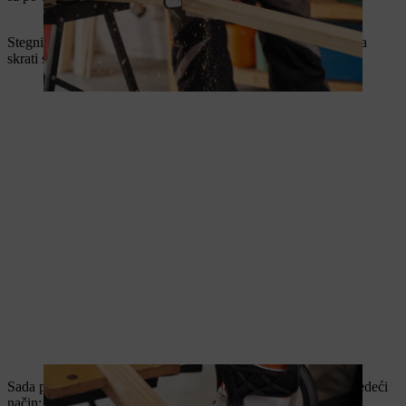
Stegni pravougano drvo stegom na radnom stolu stol i zatim ga
skrati sa
STIHL MSA 60.
Sada pričvrstite postolje zavrtnjima od 4 x 50 milimetara na sledeći
način: