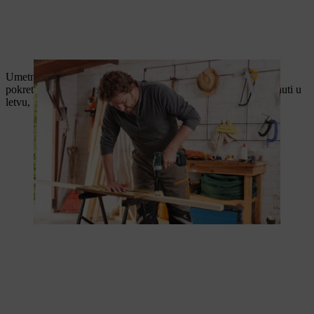
Umetni sada komade okruglog drveta u slepe rupe rotacionim
pokretima. Proveri da li su okrugli komadi drveta čvrsto umetnuti u
letvu, kako bi zaklon bio stabilan.