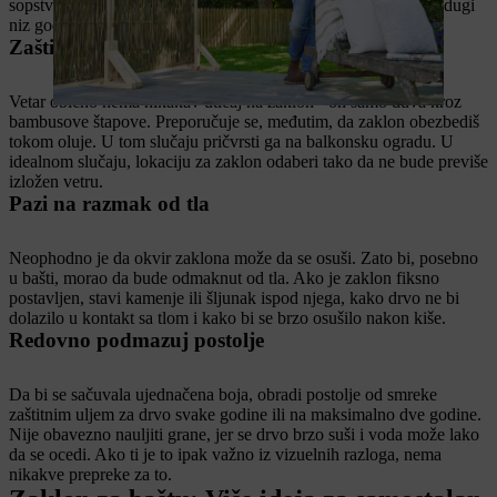
sopstvenog rada. Uz sledeće savete, uživaćeš u svom zaklonu dugi
niz godina
Zaštiti zaklon od vetra
Vetar obično nema nikakav uticaj na zaklon - on samo duva kroz
bambusove štapove. Preporučuje se, međutim, da zaklon obezbediš
tokom oluje. U tom slučaju pričvrsti ga na balkonsku ogradu. U
idealnom slučaju, lokaciju za zaklon odaberi tako da ne bude previše
izložen vetru.
Pazi na razmak od tla
Neophodno je da okvir zaklona može da se osuši. Zato bi, posebno
u bašti, morao da bude odmaknut od tla. Ako je zaklon fiksno
postavljen, stavi kamenje ili šljunak ispod njega, kako drvo ne bi
dolazilo u kontakt sa tlom i kako bi se brzo osušilo nakon kiše.
Redovno podmazuj postolje
Da bi se sačuvala ujednačena boja, obradi postolje od smreke
zaštitnim uljem za drvo svake godine ili na maksimalno dve godine.
Nije obavezno nauljiti grane, jer se drvo brzo suši i voda može lako
da se ocedi. Ako ti je to ipak važno iz vizuelnih razloga, nema
nikakve prepreke za to.