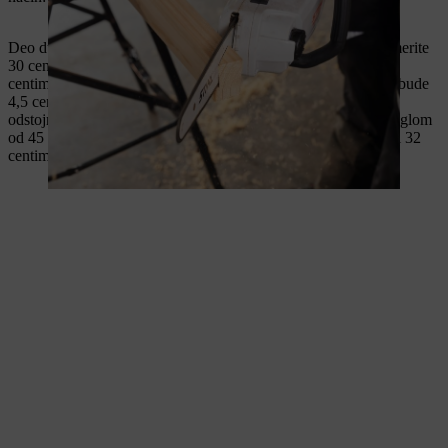
Deo dužine 65 centimetara formira donju stranu postolja. Odmerite
30 centimetara sa oba kraja i zavrnite komad drveta dužine 32
centimetra pod pravim uglom. Međusobno rastojanje treba da bude
4,5 centimetara. Pravougaoni komad drveta je najpogodniji
odstojnik. Zatim postavi delove dužine 37,9 centimetara pod uglom
od 45 stepeni: Pričvrsti ih na kraju komada od 65 centimetara i 32
centimetra tako da se formiraju dva trougla po postolju.