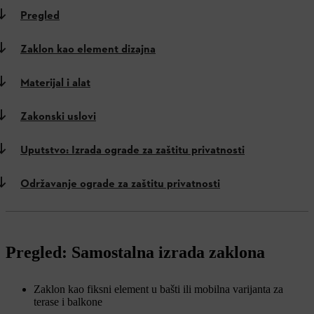
Pregled
Zaklon kao element dizajna
Materijal i alat
Zakonski uslovi
Uputstvo: Izrada ograde za zaštitu privatnosti
Održavanje ograde za zaštitu privatnosti
Pregled: Samostalna izrada zaklona
Zaklon kao fiksni element u bašti ili mobilna varijanta za
terase i balkone