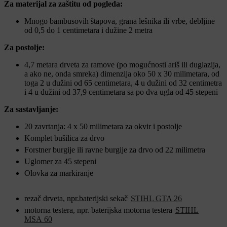
Za materijal za zaštitu od pogleda:
Mnogo bambusovih štapova, grana lešnika ili vrbe, debljine
od 0,5 do 1 centimetara i dužine 2 metra
Za postolje:
4,7 metara drveta za ramove (po mogućnosti ariš ili duglazija,
a ako ne, onda smreka) dimenzija oko 50 x 30 milimetara, od
toga 2 u dužini od 65 centimetara, 4 u dužini od 32 centimetra
i 4 u dužini od 37,9 centimetara sa po dva ugla od 45 stepeni
Za sastavljanje:
20 zavrtanja: 4 x 50 milimetara za okvir i postolje
Komplet bušilica za drvo
Forstner burgije ili ravne burgije za drvo od 22 milimetra
Uglomer za 45 stepeni
Olovka za markiranje
rezač drveta, npr.baterijski sekač
STIHL GTA 26
motorna testera, npr. baterijska motorna testera
STIHL
MSA 60