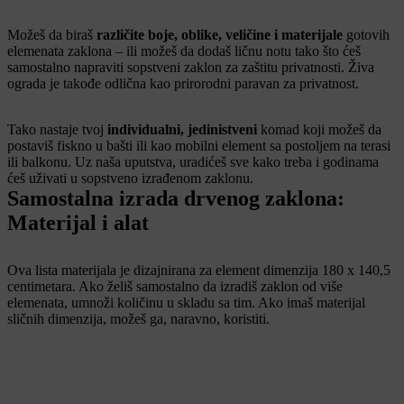
Možeš da biraš
različite boje, oblike, veličine i materijale
gotovih
elemenata zaklona – ili možeš da dodaš ličnu notu tako što ćeš
samostalno napraviti sopstveni zaklon za zaštitu privatnosti. Živa
ograda je takođe odlična kao prirorodni paravan za privatnost.
Tako nastaje tvoj
individualni, jedinistveni
komad koji možeš da
postaviš fiskno u bašti ili kao mobilni element sa postoljem na terasi
ili balkonu. Uz naša uputstva, uradićeš sve kako treba i godinama
ćeš uživati u sopstveno izrađenom zaklonu.
Samostalna izrada drvenog zaklona:
Materijal i alat
Ova lista materijala je dizajnirana za element dimenzija 180 x 140,5
centimetara. Ako želiš samostalno da izradiš zaklon od više
elemenata, umnoži količinu u skladu sa tim. Ako imaš materijal
sličnih dimenzija, možeš ga, naravno, koristiti.