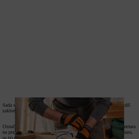
Sada skrati pravougaono drvo za postolje. Ako samostalno gradiš
zaklon, kako bi se fiksirao u bašti, pređi odmah na korak 4.
Označi 2 x 65 centimetara, 4 x 32 centimetara i 4 x 37,9 centimetara
na pravougaonom drvetu za postolje dimenzija 50 x 30 milimetara,
sa po dva ugla od 45 stepeni na uskim stranama.