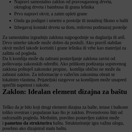
Napravi samostalno zaklon od pravougaonog drveta,
okruglog drveta i bambusa ili grana lešnika
Prvo napravi okvir, a zatim upleti grane
Onda ga podigni i umetni u postolje ili instaliraj fiksno u bašti
Izbegavaj kontakt drveta sa tlom, redovno podmazuj postolje
Za samostalnu izgradnju zaklona najpogodnije su duglazija ili ariš.
Drvo smreke takođe može dobro da posluži. Ako praviš stabilan
okvir možeš takođe koristiti i grane lešnika ili vrbe kao materijal za
zaštitu od pogleda.
Da li komšija može da zabrani postavljanje zaklona zavisi od
poštovanja zakonskih odredbi. Ako prilikom podizanja sopstvenog
zaklona poštuješ zakonske propise, komšija obično ne može da
zabrani zaklon. Za informacije o važećim zakonima obrati se
lokalnim vlastima. Prijateljski razgovor sa komšijom može unapred
sprečiti napetost i sukobe.
Zaklon: Idealan element dizajna za baštu
Teško da je bilo koji drugi element dizajna za bašte, terase i balkone
toliko svestran i popularan kao što je zaklon. Prvenstveno štiti od
radoznalih pogleda. Međutim, pravilno postavljen zaklon može
i
pametno da strukturira
baštu. Strukturiranje igra važnu ulogu,
posebno ako dizajniraš malu baštu.