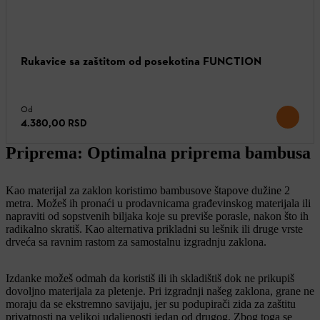
Rukavice sa zaštitom od posekotina FUNCTION
Od
4.380,00 RSD
Priprema: Optimalna priprema bambusa
Kao materijal za zaklon koristimo bambusove štapove dužine 2
metra. Možeš ih pronaći u prodavnicama građevinskog materijala ili
napraviti od sopstvenih biljaka koje su previše porasle, nakon što ih
radikalno skratiš. Kao alternativa prikladni su lešnik ili druge vrste
drveća sa ravnim rastom za samostalnu izgradnju zaklona.
Izdanke možeš odmah da koristiš ili ih skladištiš dok ne prikupiš
dovoljno materijala za pletenje. Pri izgradnji našeg zaklona, grane ne
moraju da se ekstremno savijaju, jer su podupirači zida za zaštitu
privatnosti na velikoj udaljenosti jedan od drugog. Zbog toga se