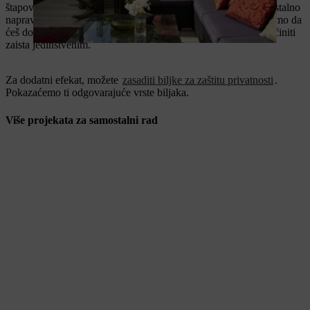
štapova mogu naizmenično koristiti sa rešetkama koje si samostalno
napravio. Ako samostalno praviš takav kreativni zaklon, ne samo da
ćeš dobiti opušteniji vizuelni efekat, nego ćeš i sopstveni vrt učiniti
zaista jedinstvenim.
Za dodatni efekat, možete
zasaditi biljke za zaštitu privatnosti
.
Pokazaćemo ti odgovarajuće vrste biljaka.
Više projekata za samostalni rad