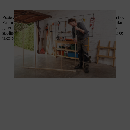
Postavi prvu letvu sa umetnutim okruglim komadima drveta na tlo.
Zatim postavi drugu letvu okvira na okrugle komade drveta i udari
ga gumenim čekićem. Okrugle komade drveta zatim pričvrsti sa
spoljne strane po jednim zavrtnjem od 3 x 50 milimetara. Okvir će
tako biti stabilniji.