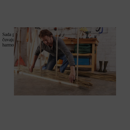
Sada pričvrsti dve letve okvira dužine 140,5 centimetara. One
čuvaju oblik bambusovih štapova i istovremeno omogućavaju
harmoničan izgled.