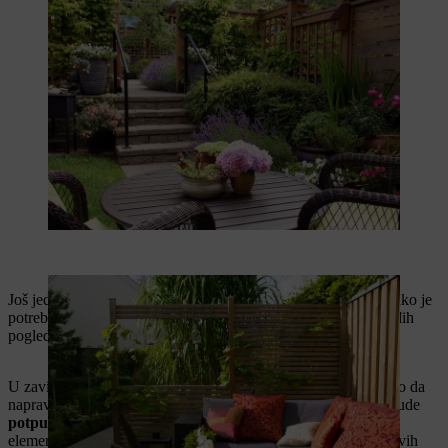
Još jedna ideja za samostalnu gradnju je
zaklon od dasaka
. Iako je
potrebno nešto više održavanja, on nudi najbolju zaštitu od tuđih
pogleda zahvaljujući neprozirnim daskama.
U zavisnosti od dužine planiranog zaklona, možeš i samostalno da
napraviš kompletnu ogradu za zaštitu privatnosti. Ko želi da bude
potpuno slobodan u kreiranju,
može da kombinuje različite
elemente. Tako se, na primer, neprozirni elementi od bambusovih