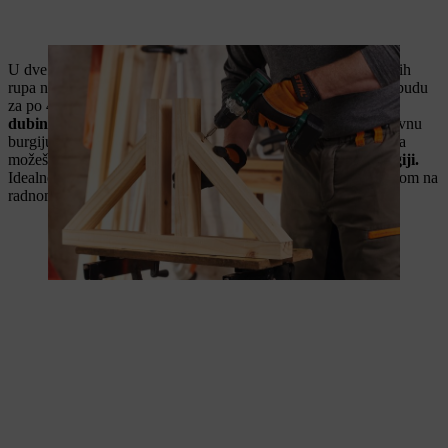
U dve letve za okvir dužine 180 centimetara izbuši po pet slepih
rupa na razmaku od 43 centimetra. Dve spoljne rupe treba da budu
za po 4 centimetra odmaknuta od ivice. Izbuši
slepe rupe do
dubine od 2,7 centimetara
koristeći forstnerovu burgiju ili ravnu
burgiju za drvo. U poslednjem primeru, željenu dubinu bušenja
možeš jednostavno
označiti trakom od krep papira na burgiji.
Idealne rezultate postići ćeš ako drvo pre bušenja fiksirate stegom na
radnom stolu. Jednu letvu ostavi stegnutu za sledeći korak.