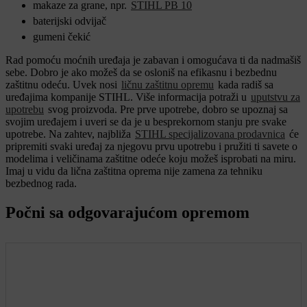
makaze za grane, npr.
STIHL PB 10
baterijski odvijač
gumeni čekić
Rad pomoću moćnih uređaja je zabavan i omogućava ti da nadmašiš
sebe. Dobro je ako možeš da se osloniš na efikasnu i bezbednu
zaštitnu odeću. Uvek nosi
ličnu zaštitnu opremu
kada radiš sa
uređajima kompanije STIHL. Više informacija potraži u
uputstvu za
upotrebu
svog proizvoda. Pre prve upotrebe, dobro se upoznaj sa
svojim uređajem i uveri se da je u besprekornom stanju pre svake
upotrebe. Na zahtev, najbliža
STIHL specijalizovana prodavnica
će
pripremiti svaki uređaj za njegovu prvu upotrebu i pružiti ti savete o
modelima i veličinama zaštitne odeće koju možeš isprobati na miru.
Imaj u vidu da lična zaštitna oprema nije zamena za tehniku
bezbednog rada.
Počni sa odgovarajućom opremom