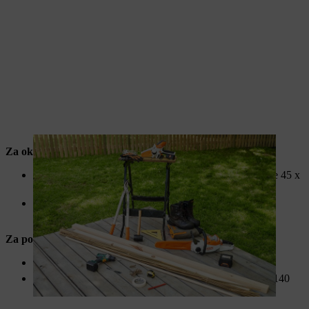
Za okvir:
4 komada pravougaonog drveta ariša / duglazije veličine 45 x
28 milimetara ili slično
na primer, 50 x 30 milimetara, po 2 u dužini od 180
centimetara i 2 u dužini od 140,5 centimetara
Za poprečne nosače:
5 komada okruglog drveta
na primer, drške metle prečnika 2,2 centimetra i dužine 140
centimetara