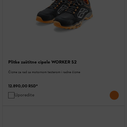
Plitke zaštitne cipele WORKER S2
Čizme za rad sa motornom testerom i radne čizme
12.890,00 RSD
*
Uporedite