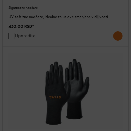
Sigurnosne naočare
UV zaštitne naočare, idealne za uslove smanjene vidljivosti
430,00 RSD
*
Uporedite