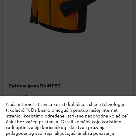
Zaštitna jakna RAINTEC
Jakne i majice
Naša internet stranica koristi kolačiće i slične tehnologije
(„kolačići”). Da bismo omogućili pristup našoj internet
16.890,00 RSD
*
stranici, koristimo određene „striktno neophodne kolačiće”
Uporedite
čak i bez vašeg pristanka. Ostali kolačići koje koristimo
radi optimizacije korisničkog iskustva i pružanja
prilagođenog sadržaja, uključujući analizu ponašanja