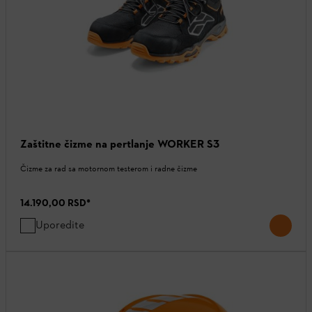
Zaštitne čizme na pertlanje WORKER S3
Čizme za rad sa motornom testerom i radne čizme
14.190,00 RSD
*
Uporedite