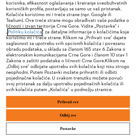
korisnika, efikasnost oglašavanja i kreiranje sveobuhvatnih
20
OD
44
PROIZVODI
korisničkih profila, postavljaju se samo uz vaš pristanak.
Kolačiće koristimo mi i treće strane (npr. Google ili
Tealium). Ove treće strane mogu obrađivati vaše podatke o
Prikaži više
ličnosti i izvan teritorije Crne Gore. Vidite „Postavke” i
IHR BROWSER WIRD NICHT
„
Politiku kolačića
” za detaljne informacije o kolačićima koje
koristimo mi i treće strane. Klikom na „Prihvati sve” dajete
UNTERSTÜTZT
saglasnost za upotrebu svih opcionih kolačića i povezanu
obradu podataka, u skladu sa članom 165 stav 6 Zakona o
elektronskim komunikacijama Crne Gore i članom 10 stav 1
Sie nutzen einen Browser, den wir noch nicht unterstützen. Für
Zakona o zaštiti podataka o ličnosti Crne Gore.Klikom na
Pribor
eine optimale Nutzung unserer Seite empfehlen wir Ihnen, zu
„Odbij sve” odbijate upotrebu svih kolačića koji nisu strogo
neophodni. Putem Postavki možete prihvatiti ili odbiti
einem der folgenden Browser zu wechseln:
pojedinačne kolačiće. U svakom trenutku možete povući
svoj pristanak za dalju upotrebu pojedinačnih kolačića ili
svih kolačića putem „Kolačića” u podnožju stranice.
Firefox
Chrome
Prihvati sve
Safari
Edge
Odbij sve
Postavke