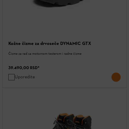
Kožne čizme za drvoseče DYNAMIC GTX
Čizme za rad sa motornom testerom i radne čizme
39.490,00 RSD
*
Uporedite