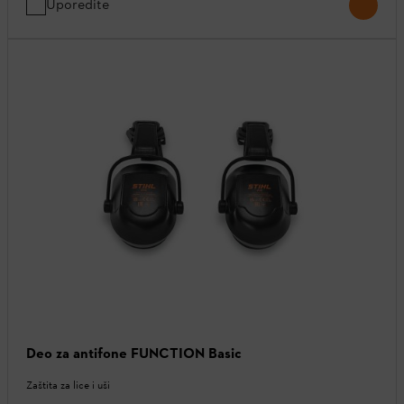
Uporedite
Deo za antifone FUNCTION Basic
Zaštita za lice i uši