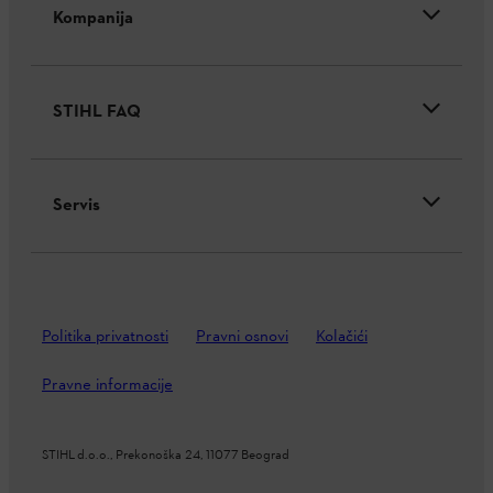
Kompanija
STIHL FAQ
Servis
Politika privatnosti
Pravni osnovi
Kolačići
Pravne informacije
STIHL d.o.o., Prekonoška 24, 11077 Beograd