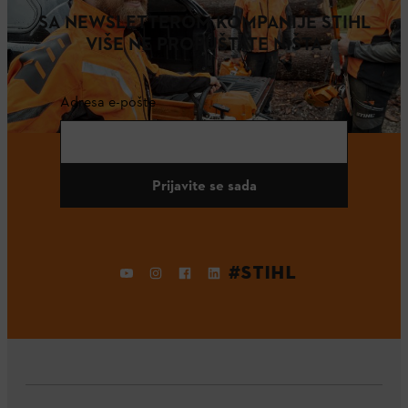
SA NEWSLETTEROM KOMPANIJE STIHL
VIŠE NE PROPUŠTATE NIŠTA
Adresa e-pošte
Prijavite se sada
#STIHL