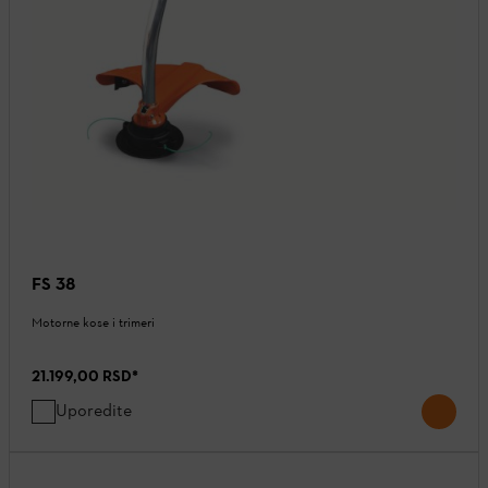
FS 38
Motorne kose i trimeri
21.199,00 RSD
*
Uporedite