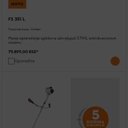
NOVO
FS 351 L
Motorne kose i trimeri
Manje opterećenje zglobova zahvaljujući STIHL antivibracionom
sistemu
79.899,00 RSD
*
Uporedite