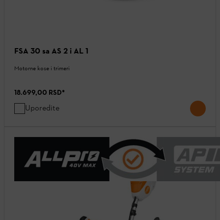
FSA 30 sa AS 2 i AL 1
Motorne kose i trimeri
18.699,00 RSD
*
Uporedite