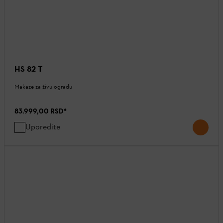
HS 82 T
Makaze za živu ogradu
83.999,00 RSD
*
Uporedite