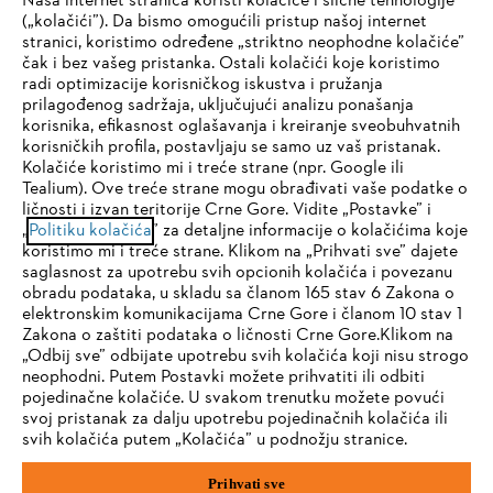
Naša internet stranica koristi kolačiće i slične tehnologije
(„kolačići”). Da bismo omogućili pristup našoj internet
stranici, koristimo određene „striktno neophodne kolačiće”
čak i bez vašeg pristanka. Ostali kolačići koje koristimo
radi optimizacije korisničkog iskustva i pružanja
prilagođenog sadržaja, uključujući analizu ponašanja
korisnika, efikasnost oglašavanja i kreiranje sveobuhvatnih
korisničkih profila, postavljaju se samo uz vaš pristanak.
Kolačiće koristimo mi i treće strane (npr. Google ili
Tealium). Ove treće strane mogu obrađivati vaše podatke o
ličnosti i izvan teritorije Crne Gore. Vidite „Postavke” i
IHR BROWSER WIRD NICHT
„
Politiku kolačića
” za detaljne informacije o kolačićima koje
koristimo mi i treće strane. Klikom na „Prihvati sve” dajete
UNTERSTÜTZT
saglasnost za upotrebu svih opcionih kolačića i povezanu
obradu podataka, u skladu sa članom 165 stav 6 Zakona o
elektronskim komunikacijama Crne Gore i članom 10 stav 1
Sie nutzen einen Browser, den wir noch nicht unterstützen. Für
Zakona o zaštiti podataka o ličnosti Crne Gore.Klikom na
eine optimale Nutzung unserer Seite empfehlen wir Ihnen, zu
„Odbij sve” odbijate upotrebu svih kolačića koji nisu strogo
neophodni. Putem Postavki možete prihvatiti ili odbiti
einem der folgenden Browser zu wechseln:
pojedinačne kolačiće. U svakom trenutku možete povući
svoj pristanak za dalju upotrebu pojedinačnih kolačića ili
svih kolačića putem „Kolačića” u podnožju stranice.
Firefox
Chrome
Prihvati sve