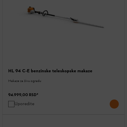
HL 94 C-E benzinske teleskopske makaze
Makaze za živu ogradu
94.999,00 RSD
*
Uporedite