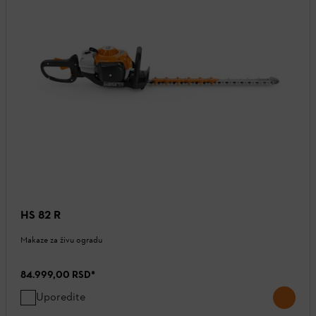
HS 82 R
Makaze za živu ogradu
84.999,00 RSD
*
Uporedite